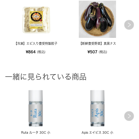
【冷凍】エビ入り豊受特製餃子
【新鮮豊受野菜】真黒ナス
【新
¥864
¥507
(税込)
(税込)
一緒に見られている商品
Ruta ルータ 30C 小
Apis エイピス 30C 小