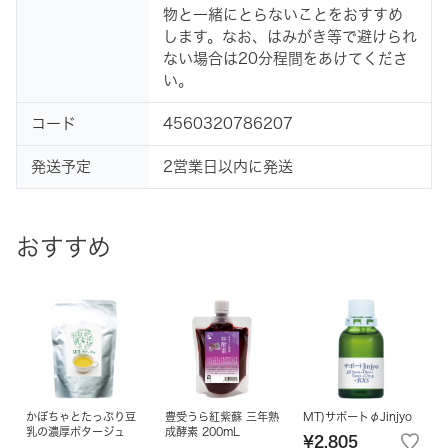
物と一緒にとらないことをおすすめ
します。なお、はみがき等で避けられ
ない場合は20分程間をあけてくださ
い。
コード
4560320786207
発送予定
2営業日以内に発送
おすすめ
かぼちゃとたっぷり豆
豊受うら紅紫蘇 三年熟
MT)サポートφJinjyo
乳の濃厚ポタージュ
成酵素 200mL
¥2,805