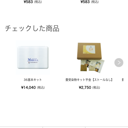
¥583
¥583
(税込)
(税込)
チェックした商品
36基本キット
豊受染物キット宇金【ストールなし】
豊受
¥14,040
¥2,750
(税込)
(税込)