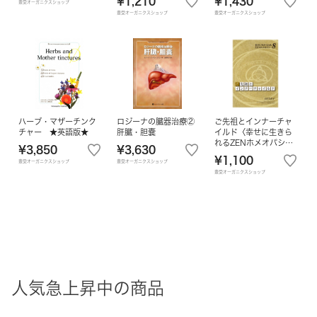
¥1,210
¥1,430
豊受オーガニクスショップ
豊受オーガニクスショップ
豊受オーガニクスショップ
ハーブ・マザーチンク
ロジーナの臓器治療②
ご先祖とインナーチャ
チャー ★英語版★
肝臓・胆嚢
イルド〈幸せに生きら
れるZENホメオパシー
¥3,850
¥3,630
8〉
¥1,100
豊受オーガニクスショップ
豊受オーガニクスショップ
豊受オーガニクスショップ
人気急上昇中の商品