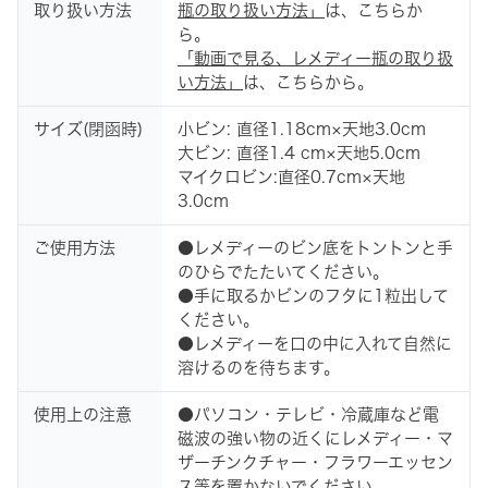
取り扱い方法
瓶の取り扱い方法」
は、こちらか
ら。
「動画で見る、レメディー瓶の取り扱
い方法」
は、こちらから。
サイズ(閉函時)
小ビン: 直径1.18cm×天地3.0cm
大ビン: 直径1.4 cm×天地5.0cm
マイクロビン:直径0.7cm×天地
3.0cm
ご使用方法
●レメディーのビン底をトントンと手
のひらでたたいてください。
●手に取るかビンのフタに1粒出して
ください。
●レメディーを口の中に入れて自然に
溶けるのを待ちます。
使用上の注意
●パソコン・テレビ・冷蔵庫など電
磁波の強い物の近くにレメディー・マ
ザーチンクチャー・フラワーエッセン
ス等を置かないでください。