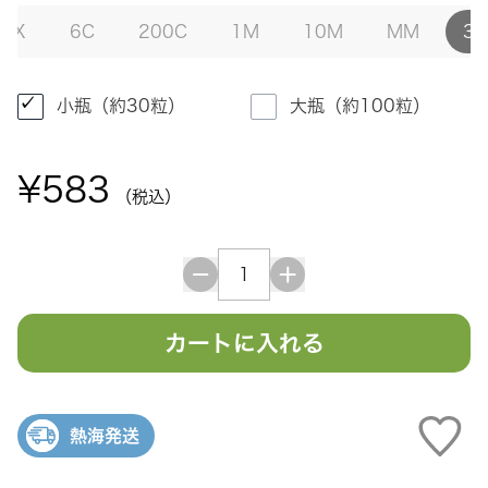
12X
6C
200C
1M
10M
MM
30
小瓶（約30粒）
大瓶（約100粒）
¥583
（税込）
カートに入れる
熱海発送