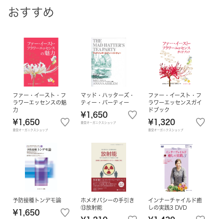
おすすめ
ファー・イースト・フ
マッド・ハッターズ・
ファー・イースト・フ
ラワーエッセンスの魅
ティー・パーティー
ラワーエッセンスガイ
力
ドブック
¥1,650
¥1,650
¥1,320
豊受オーガニクスショップ
豊受オーガニクスショップ
豊受オーガニクスショップ
予防接種トンデモ論
ホメオパシーの手引き
インナーチャイルド癒
⑬放射能
しの実践3 DVD
¥1,650