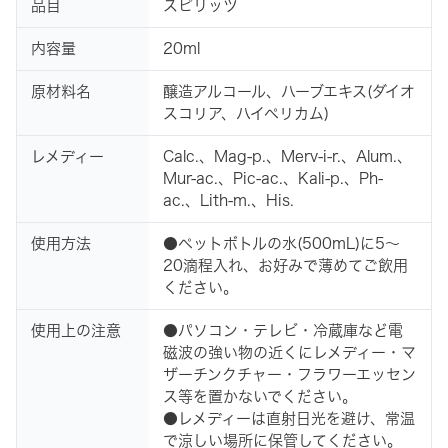
品目
スピリッツ
内容量
20ml
原材料名
醸造アルコール、ハーブエキス(ダイオ
スコリア、ハイペリカム)
レメディー
Calc.、Mag-p.、Merv-i-r.、Alum.、
Mur-ac.、Pic-ac.、Kali-p.、Ph-
ac.、Lith-m.、His.
使用方法
●ペットボトルの水(500mL)に5～
20滴程入れ、お好みで薄めてご飲用
ください。
使用上の注意
●パソコン・テレビ・冷蔵庫など電
磁波の強い物の近くにレメディー・マ
ザーチンクチャー・フラワーエッセン
ス等を置かないでください。
●レメディーは直射日光を避け、常温
で涼しい場所に保管してください。