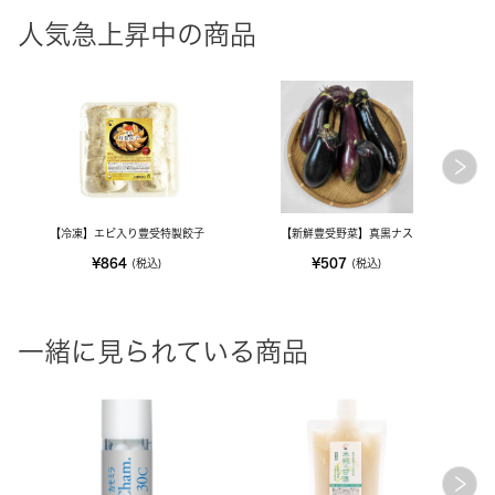
人気急上昇中の商品
【冷凍】エビ入り豊受特製餃子
【新鮮豊受野菜】真黒ナス
【新
¥864
¥507
(税込)
(税込)
一緒に見られている商品