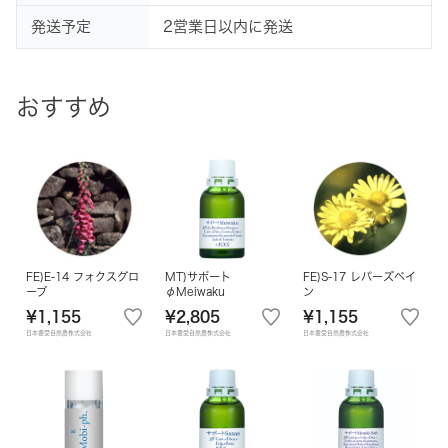
発送予定
2営業日以内に発送
おすすめ
FE)E-14 フォクスグロ
MT)サポート
FE)S-17 レパーズベイ
ーブ
φMeiwaku
ン
¥1,155
¥2,805
¥1,155
日本豊受自然農株式会社
日本豊受自然農株式会社
日本豊受自然農株式会社