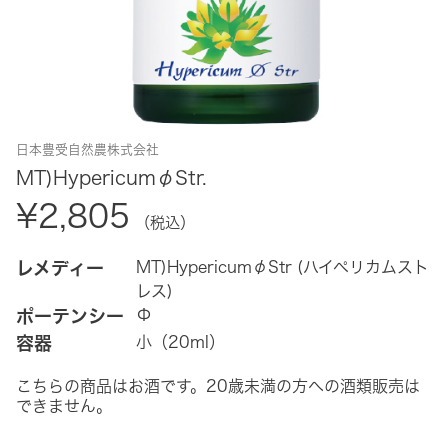
日本豊受自然農株式会社
MT)HypericumφStr.
¥2,805
（税込）
レメディー
MT)HypericumφStr (ハイペリカムスト
レス)
ポーテンシー
Φ
容器
小（20ml）
こちらの商品はお酒です。20歳未満の方への酒類販売は
できません。