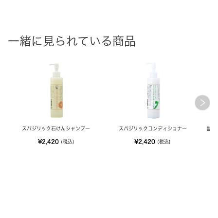
一緒に見られている商品
スパジリック石けんシャンプー
スパジリックコンディショナー
詰替
¥2,420
¥2,420
(税込)
(税込)