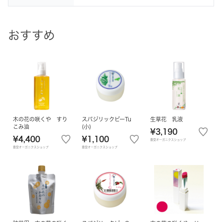
おすすめ
木の花の咲くや すり
スパジリックビーTu
生草花 乳液
こみ油
(小)
¥3,190
¥4,400
¥1,100
豊受オーガニクスショップ
豊受オーガニクスショップ
豊受オーガニクスショップ