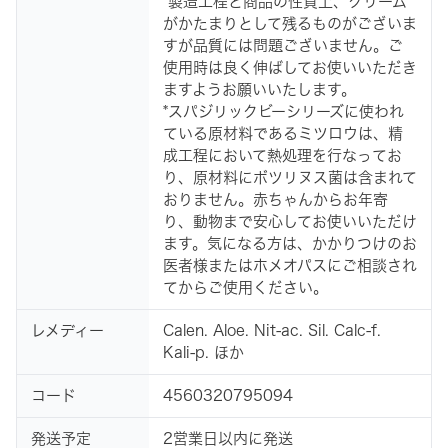
*製造工程と商品の性質上、クリーム
がかたまりとして残るものがございま
すが品質には問題ございません。ご
使用時は良く伸ばしてお使いいただき
ますようお願いいたします。
*スパジリックビーシリーズに使われ
ている原材料であるミツロウは、精
成工程において熱処理を行なってお
り、原材料にボツリヌス菌は含まれて
おりません。赤ちゃんからお年寄
り、動物まで安心してお使いいただけ
ます。気になる方は、かかりつけのお
医者様またはホメオパスにご相談され
てからご使用ください。
レメディー
Calen. Aloe. Nit-ac. Sil. Calc-f.
Kali-p. ほか
コード
4560320795094
発送予定
2営業日以内に発送