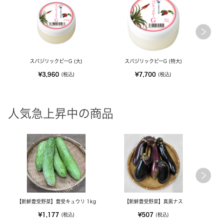
スパジリックビーG (大)
スパジリックビーG (特大)
¥3,960
¥7,700
(税込)
(税込)
人気急上昇中の商品
【新鮮豊受野菜】豊受キュウリ 1kg
【新鮮豊受野菜】真黒ナス
¥1,177
¥507
(税込)
(税込)