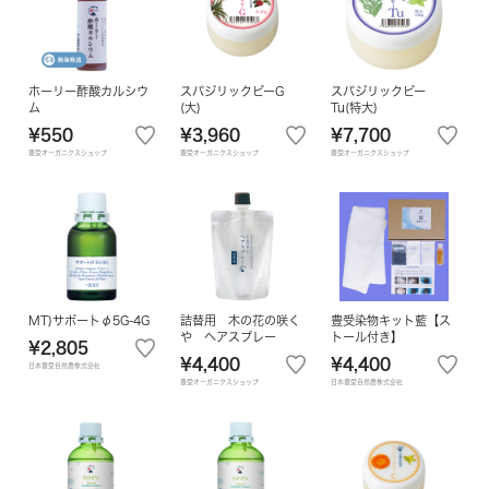
ホーリー酢酸カルシウ
スパジリックビーG
スパジリックビー
ム
(大)
Tu(特大)
¥550
¥3,960
¥7,700
豊受オーガニクスショップ
豊受オーガニクスショップ
豊受オーガニクスショップ
MT)サポートφ5G-4G
詰替用 木の花の咲く
豊受染物キット藍【ス
や ヘアスプレー
トール付き】
¥2,805
¥4,400
¥4,400
日本豊受自然農株式会社
豊受オーガニクスショップ
日本豊受自然農株式会社