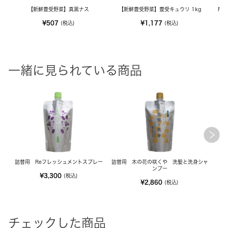
【新鮮豊受野菜】真黒ナス
【新鮮豊受野菜】豊受キュウリ 1kg
FE
¥507
¥1,177
(税込)
(税込)
一緒に見られている商品
詰替用 Reフレッシュメントスプレー
詰替用 木の花の咲くや 洗髪と洗身シャ
ンプー
¥3,300
(税込)
¥2,860
(税込)
チェックした商品