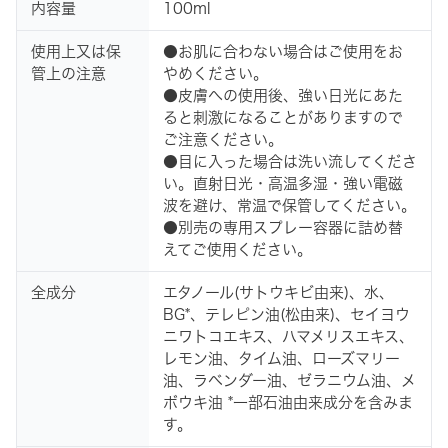
内容量
100ml
使用上又は保
●お肌に合わない場合はご使用をお
管上の注意
やめください。
●皮膚への使用後、強い日光にあた
ると刺激になることがありますので
ご注意ください。
●目に入った場合は洗い流してくださ
い。直射日光・高温多湿・強い電磁
波を避け、常温で保管してください。
●別売の専用スプレー容器に詰め替
えてご使用ください。
全成分
エタノール(サトウキビ由来)、水、
BG*、テレピン油(松由来)、セイヨウ
ニワトコエキス、ハマメリスエキス、
レモン油、タイム油、ローズマリー
油、ラベンダー油、ゼラニウム油、メ
ボウキ油 *一部石油由来成分を含みま
す。