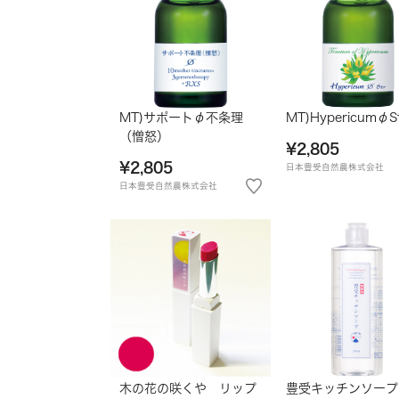
MT)サポートφ不条理
MT)HypericumφSt
（憎怒）
¥2,805
¥2,805
日本豊受自然農株式会社
日本豊受自然農株式会社
木の花の咲くや リップ
豊受キッチンソープ