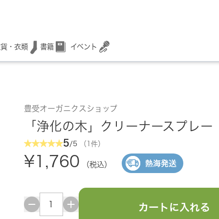
書籍
イベント
雑貨・衣類
豊受オーガニクスショップ
「浄化の木」クリーナースプレー
5
/5
（1件）
¥1,760
熱海発送
（税込）
カートに入れる