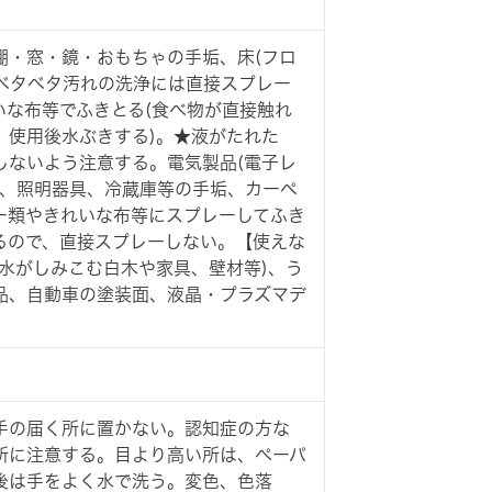
棚・窓・鏡・おもちゃの手垢、床(フロ
やベタベタ汚れの洗浄には直接スプレー
いな布等でふきとる(食べ物が直接触れ
、使用後水ぶきする)。★液がたれた
しないよう注意する。電気製品(電子レ
X、照明器具、冷蔵庫等の手垢、カーペ
ー類やきれいな布等にスプレーしてふき
るので、直接スプレーしない。【使えな
水がしみこむ白木や家具、壁材等)、う
品、自動車の塗装面、液晶・プラズマデ
手の届く所に置かない。認知症の方な
所に注意する。目より高い所は、ペーパ
後は手をよく水で洗う。変色、色落