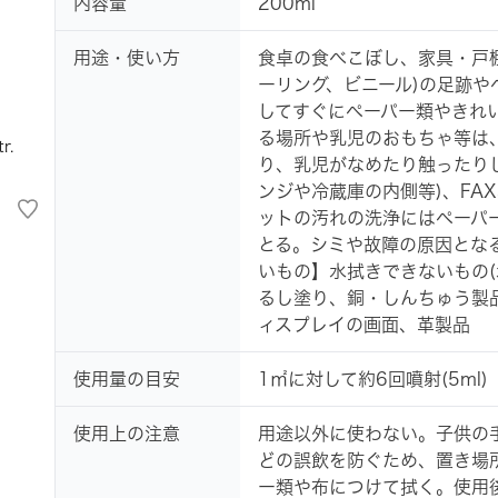
内容量
200ml
用途・使い方
食卓の食べこぼし、家具・戸
ーリング、ビニール)の足跡
してすぐにペーパー類やきれ
る場所や乳児のおもちゃ等は
r.
り、乳児がなめたり触ったり
ンジや冷蔵庫の内側等)、FA
ットの汚れの洗浄にはペーパ
とる。シミや故障の原因とな
いもの】水拭きできないもの(
るし塗り、銅・しんちゅう製
ィスプレイの画面、革製品
使用量の目安
1㎡に対して約6回噴射(5ml)
使用上の注意
用途以外に使わない。子供の
どの誤飲を防ぐため、置き場
ー類や布につけて拭く。使用