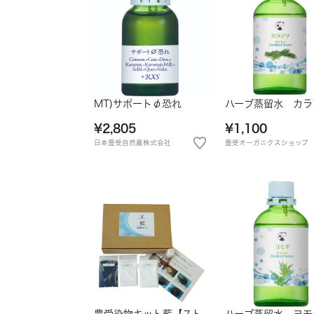
MT)サポートφ恐れ
ハーブ蒸留水 カラ
¥2,805
¥1,100
日本豊受自然農株式会社
豊受オーガニクスショップ
豊受染物キット藍【スト
ハーブ蒸留水 ヨモ