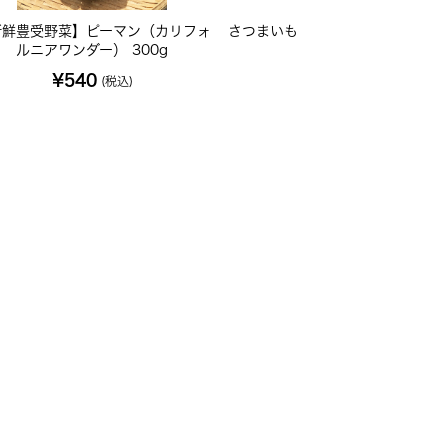
新鮮豊受野菜】ピーマン（カリフォ
さつまいものつる生酵素酢（ビネ
ルニアワンダー） 300g
ー）200mL
¥540
¥972
(税込)
(税込)