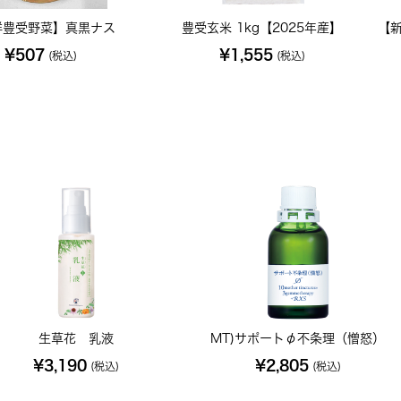
鮮豊受野菜】真黒ナス
豊受玄米 1kg【2025年産】
【
¥507
¥1,555
(税込)
(税込)
生草花 乳液
MT)サポートφ不条理（憎怒）
¥3,190
¥2,805
(税込)
(税込)