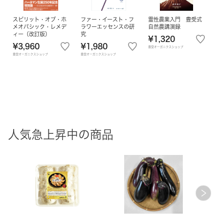
スピリット・オブ・ホ
ファー・イースト・フ
霊性農業入門 豊受式
メオパシック・レメデ
ラワーエッセンスの研
自然農講演録
ィー（改訂版）
究
¥1,320
¥3,960
¥1,980
豊受オーガニクスショップ
豊受オーガニクスショップ
豊受オーガニクスショップ
人気急上昇中の商品