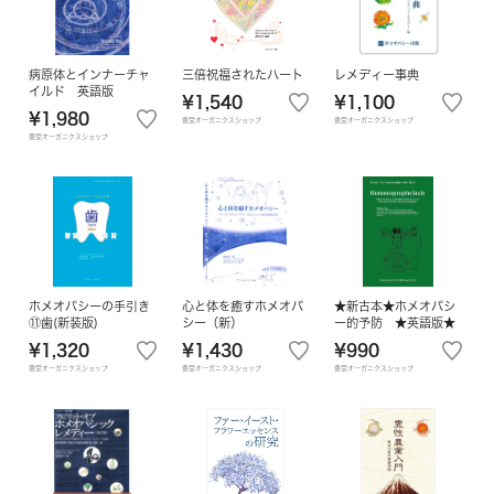
病原体とインナーチャ
三倍祝福されたハート
レメディー事典
イルド 英語版
¥1,540
¥1,100
¥1,980
豊受オーガニクスショップ
豊受オーガニクスショップ
豊受オーガニクスショップ
ホメオパシーの手引き
心と体を癒すホメオパ
★新古本★ホメオパシ
⑪歯(新装版)
シー（新）
ー的予防 ★英語版★
¥1,320
¥1,430
¥990
豊受オーガニクスショップ
豊受オーガニクスショップ
豊受オーガニクスショップ