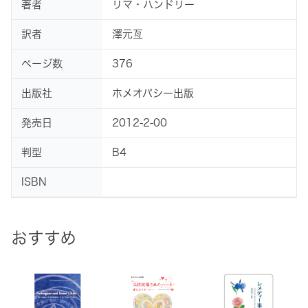
著者
リマ・ハンドリー
訳者
澤元亙
ページ数
376
出版社
ホメオパシー出版
発売日
2012-2-00
判型
B4
ISBN
おすすめ