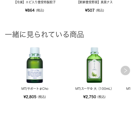
【冷凍】エビ入り豊受特製餃子
【新鮮豊受野菜】真黒ナス
【新
¥864
¥507
(税込)
(税込)
一緒に見られている商品
MT)サポートφCho
MT)スーヤΦ 大（100mL）
MT)
¥2,805
¥2,750
(税込)
(税込)