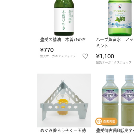
豊受の精油 木曽ひのき
ハーブ蒸留水 アッ
ミント
¥770
¥1,100
豊受オーガニクスショップ
豊受オーガニクスショップ
めぐみ香ろうそく－五徳
豊受御古菌B低臭タ