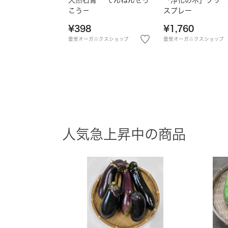
こう－
スプレー
¥398
¥1,760
豊受オーガニクスショップ
豊受オーガニクスショップ
人気急上昇中の商品