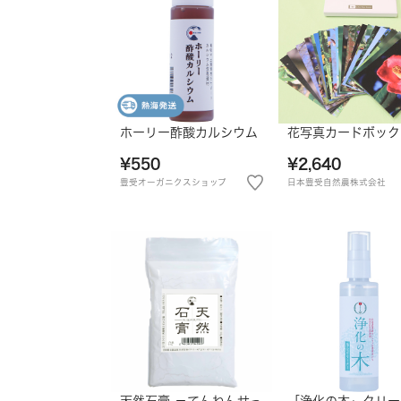
ホーリー酢酸カルシウム
花写真カードボック
¥550
¥2,640
豊受オーガニクスショップ
日本豊受自然農株式会社
天然石膏 －てんねんせっ
「浄化の木」クリー