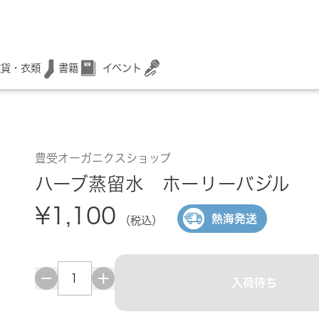
書籍
イベント
雑貨・衣類
豊受オーガニクスショップ
ハーブ蒸留水 ホーリーバジル
¥1,100
熱海発送
（税込）
入荷待ち