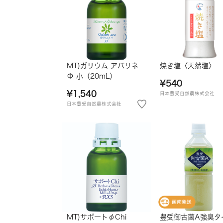
MT)ガリウム アパリネ
焼き塩〈天然塩〉
Φ 小（20mL）
¥540
¥1,540
日本豊受自然農株式会社
日本豊受自然農株式会社
MT)サポートφChi
豊受御古菌A強臭タ