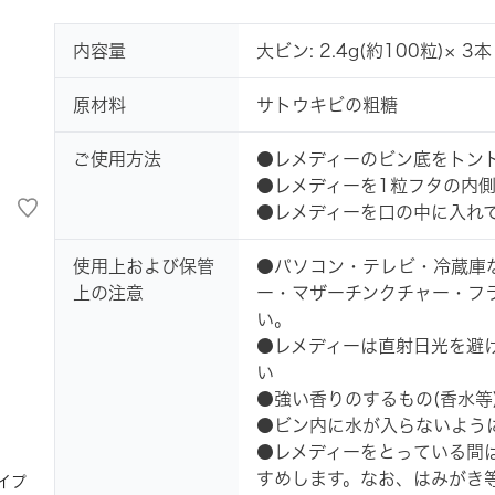
内容量
大ビン: 2.4g(約100粒)× 3本
原材料
サトウキビの粗糖
ご使用方法
●レメディーのビン底をトン
●レメディーを1粒フタの内
●レメディーを口の中に入れ
使用上および保管
●パソコン・テレビ・冷蔵庫
上の注意
ー・マザーチンクチャー・フ
い。
●レメディーは直射日光を避
い
●強い香りのするもの(香水等
●ビン内に水が入らないよう
●レメディーをとっている間
すめします。なお、はみがき
イプ