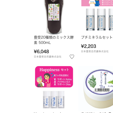
豊受20種類のミックス酵
プチミネラルセット
素 500mL
¥2,203
¥6,048
日本豊受自然農株式会社
日本豊受自然農株式会社