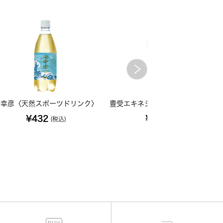
海幸彦〈天然スポーツドリンク〉
豊受エキネシア 三年熟成酵素 200m
¥432
¥2,700
(税込)
(税込)