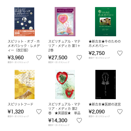
スピリット・オブ・ホ
スピリチュアル・マテ
★新古本★牛のための
メオパシック・レメデ
リア・メディカ 第1＋
ホメオパシー
ィー（改訂版）
2巻
¥2,750
¥3,960
¥27,500
豊受オーガニクスショップ
豊受オーガニクスショップ
豊受オーガニクスショップ
スピリットフード
スピリチュアル・マテ
★新古本★医師の迷宮
リア・メディカ 第2
¥1,320
¥2,090
巻 ★英語版★ 単品
豊受オーガニクスショップ
豊受オーガニクスショップ
¥14,300
豊受オーガニクスショップ