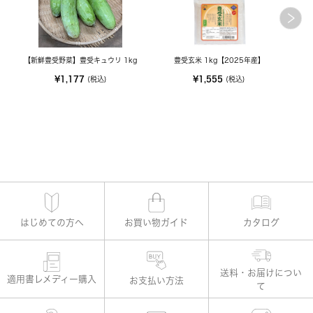
【新鮮豊受野菜】豊受キュウリ 1kg
豊受玄米 1kg【2025年産】
M
¥1,177
¥1,555
(税込)
(税込)
はじめての方へ
お買い物ガイド
カタログ
適用書レメディー購入
お支払い方法