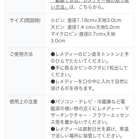
「動画で見る、レメディー瓶の取り扱
い方法」
は、こちらから。
サイズ(閉函時)
小ビン: 直径1.18cm×天地3.0cm
大ビン: 直径1.4 cm×天地5.0cm
マイクロビン:直径0.7cm×天地
3.0cm
ご使用方法
●レメディーのビン底をトントンと手
のひらでたたいてください。
●手に取るかビンのフタに1粒出して
ください。
●レメディーを口の中に入れて自然に
溶けるのを待ちます。
使用上の注意
●パソコン・テレビ・冷蔵庫など電
磁波の強い物の近くにレメディー・マ
ザーチンクチャー・フラワーエッセン
ス等を置かないでください。
●レメディーは直射日光を避け、常温
で涼しい場所に保管してください。