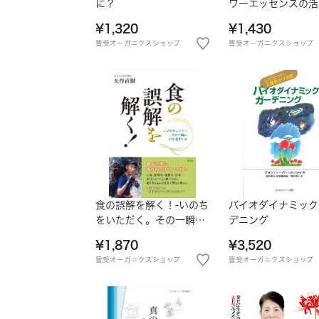
に？
ワーエッセンスの活
¥1,320
¥1,430
豊受オーガニクスショップ
豊受オーガニクスショップ
食の誤解を解く！-いのち
バイオダイナミック
をいただく。その一瞬に
デニング
心を澄ませる
¥1,870
¥3,520
豊受オーガニクスショップ
豊受オーガニクスショップ