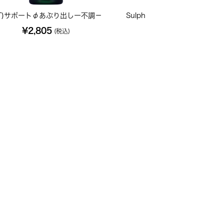
T)サポートφあぶり出しー不調－
Sulph ソーファー 200C 小
¥2,805
¥702
(税込)
(税込)