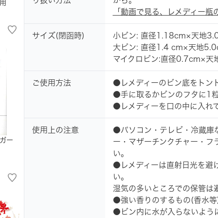
り扱い方法
から。
用
「動画で見る、レメディー瓶
サイズ(閉函時)
小ビン: 直径1.18cm×天地3.
大ビン: 直径1.4 cm×天地5.0
マイクロビン:直径0.7cm×天地
ご使用方法
●レメディーのビン底をトン
●手に取るかビンのフタに1
●レメディーを口の中に入れ
使用上の注意
●パソコン・テレビ・冷蔵庫
ガー
ー・マザーチンクチャー・フ
い。
●レメディーは直射日光を避
い。
湿気の多いところでの保管は
●強い香りのするもの(香水等
●ビン内に水が入らないよう