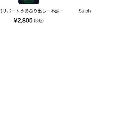
T)サポートφあぶり出しー不調－
Sulph ソーファー 200C 小
¥2,805
¥702
(税込)
(税込)