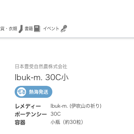
書籍
イベント
雑貨・衣類
日本豊受自然農株式会社
Ibuk-m. 30C小
熱海発送
レメディー
Ibuk-m. (伊吹山の祈り)
ポーテンシー
30C
容器
小瓶（約30粒）