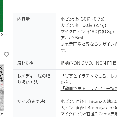
内容量
小ビン: 約 30粒 (0.7g)
大ビン: 約100粒 (2.4g)
マイクロビン: 約60粒(0.3g)
シー
アルポ: 5ml
※表示画像と異なるデザイン
す。
原材料名
粗糖(NON GMO、NON 
レメディー瓶の取
「写真とイラストで見る、レ
り扱い方法
から。
「動画で見る、レメディー瓶
サイズ(閉函時)
小ビン: 直径1.18cm×天地3.
大ビン: 直径1.4 cm×天地5.0
マイクロビン:直径0.7cm×天地
ア・