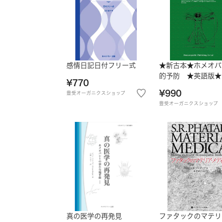
感情日記日付フリー式
★新古本★ホメオパ
的予防 ★英語版★
¥770
¥990
豊受オーガニクスショップ
豊受オーガニクスショップ
真の医学の再発見
ファタックのマテリ