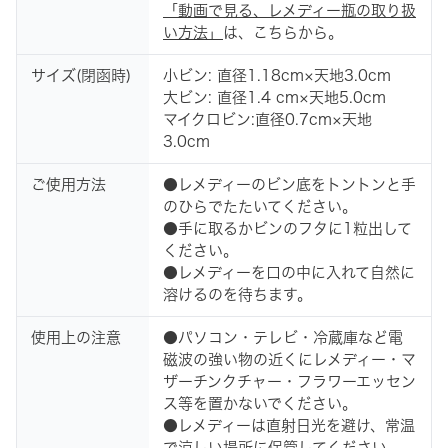
「動画で見る、レメディー瓶の取り扱
い方法」
は、こちらから。
サイズ(閉函時)
小ビン: 直径1.18cm×天地3.0cm
大ビン: 直径1.4 cm×天地5.0cm
マイクロビン:直径0.7cm×天地
3.0cm
ご使用方法
●レメディーのビン底をトントンと手
のひらでたたいてください。
●手に取るかビンのフタに1粒出して
ください。
●レメディーを口の中に入れて自然に
溶けるのを待ちます。
使用上の注意
●パソコン・テレビ・冷蔵庫など電
磁波の強い物の近くにレメディー・マ
ザーチンクチャー・フラワーエッセン
ス等を置かないでください。
●レメディーは直射日光を避け、常温
で涼しい場所に保管してください。