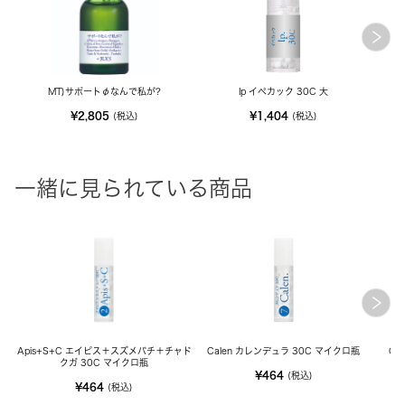
MT)サポートφなんで私が?
Ip イペカック 30C 大
¥2,805
¥1,404
(税込)
(税込)
一緒に見られている商品
Apis+S+C エイピス＋スズメバチ＋チャド
Calen カレンデュラ 30C マイクロ瓶
Ca
クガ 30C マイクロ瓶
¥464
(税込)
¥464
(税込)