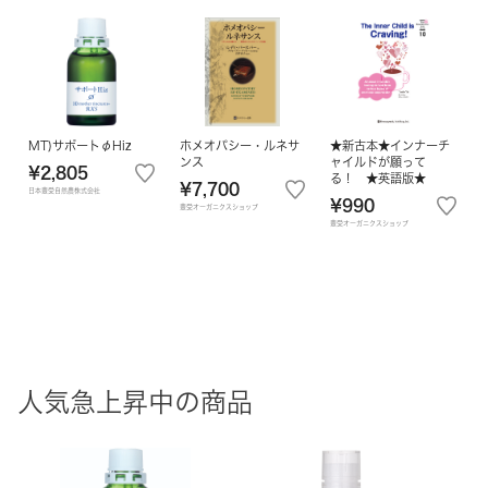
MT)サポートφHiz
ホメオパシー・ルネサ
★新古本★インナーチ
ンス
ャイルドが願って
¥2,805
る！ ★英語版★
¥7,700
日本豊受自然農株式会社
¥990
豊受オーガニクスショップ
豊受オーガニクスショップ
人気急上昇中の商品