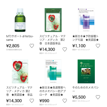
MT)サポートφNetsu-
スピリチュアル・マテ
★新古本★予防接種ト
sama
リア・メディカ 第2
ンデモ論 ★英語版★
巻 日本語版単品
¥2,805
¥1,100
¥14,300
日本豊受自然農株式会社
豊受オーガニクスショップ
豊受オーガニクスショップ
スピリチュアル・マテ
★新古本★発達障害へ
牛のためのホメオパシ
リア・メディカ 第2
のホメオパシー的アプ
ー
巻 ★英語版★ 単品
ローチ ★英語版★
¥5,500
¥14,300
¥990
豊受オーガニクスショップ
豊受オーガニクスショップ
豊受オーガニクスショップ