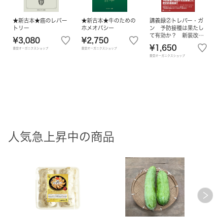
★新古本★癌のレパー
★新古本★牛のための
講義録②トレバー・ガ
トリー
ホメオパシー
ン 予防接種は果たし
て有効か？ 新装改訂
¥3,080
¥2,750
版
¥1,650
豊受オーガニクスショップ
豊受オーガニクスショップ
豊受オーガニクスショップ
人気急上昇中の商品