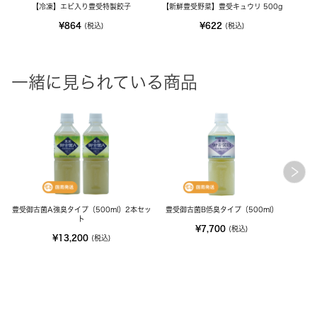
【冷凍】エビ入り豊受特製餃子
【新鮮豊受野菜】豊受キュウリ 500g
¥864
¥622
(税込)
(税込)
一緒に見られている商品
豊受御古菌A強臭タイプ（500ml）2本セッ
豊受御古菌B低臭タイプ（500ml）
ト
¥7,700
(税込)
¥13,200
(税込)