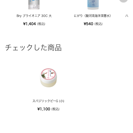
Bry ブライオニア 30C 大
にがり〈駿河湾海洋深層水〉
ハー
¥1,404
¥540
(税込)
(税込)
チェックした商品
スパジリックビーG (小)
¥1,100
(税込)