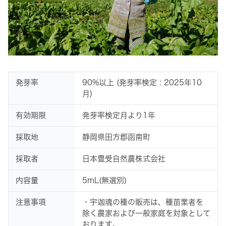
発芽率
90%以上 (発芽率検定 : 2025年10
月)
有効期限
発芽率検定月より1年
採取地
静岡県田方郡函南町
採取者
日本豊受自然農株式会社
内容量
5mL(無選別)
注意事項
・宇迦魂の種の販売は、種苗業者を
除く農家および一般家庭を対象として
おります。