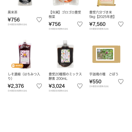
黒米茶
【冷凍】ゴロゴロ豊受
豊受六分づき米
根菜
5kg【2025年産】
¥756
¥756
¥7,560
日本豊受自然農株式会社
日本豊受自然農株式会社
日本豊受自然農株式会社
しそ濃縮（はちみつ入
豊受20種類のミックス
宇迦魂の種 ごぼう
り）
酵素 200mL
¥550
¥2,376
¥3,024
日本豊受自然農株式会社
日本豊受自然農株式会社
日本豊受自然農株式会社