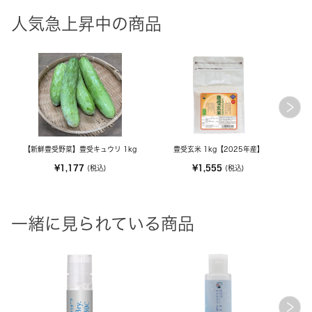
人気急上昇中の商品
【新鮮豊受野菜】豊受キュウリ 1kg
豊受玄米 1kg【2025年産】
M
¥1,177
¥1,555
(税込)
(税込)
一緒に見られている商品