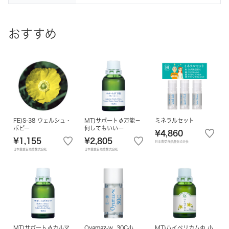
おすすめ
FE)S-38 ウェルシュ・
MT)サポートφ万能－
ミネラルセット
ポピー
何してもいいー
¥4,860
¥1,155
¥2,805
日本豊受自然農株式会社
日本豊受自然農株式会社
日本豊受自然農株式会社
MT)サポートφカルマ
Oyamaz-w. 30C小
MT)ハイペリカムΦ 小