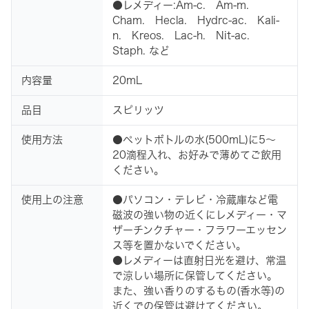
●レメディー:Am-c. Am-m.
Cham. Hecla. Hydrc-ac. Kali-
n. Kreos. Lac-h. Nit-ac.
Staph. など
内容量
20mL
品目
スピリッツ
使用方法
●ペットボトルの水(500mL)に5～
20滴程入れ、お好みで薄めてご飲用
ください。
使用上の注意
●パソコン・テレビ・冷蔵庫など電
磁波の強い物の近くにレメディー・マ
ザーチンクチャー・フラワーエッセン
ス等を置かないでください。
●レメディーは直射日光を避け、常温
で涼しい場所に保管してください。
また、強い香りのするもの(香水等)の
近くでの保管は避けてください。