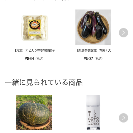
【冷凍】エビ入り豊受特製餃子
【新鮮豊受野菜】真黒ナス
【新
¥864
¥507
(税込)
(税込)
一緒に見られている商品