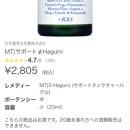
日本豊受自然農株式会社
MT)サポートφHaguro
4.7
/5
（3件）
¥2,805
（税込）
レメディー
MT)S-Haguro (サポートチンクチャーハ
グロ)
ポーテンシー
Φ
容器
小（20ml）
こちらの商品はお酒です。20歳未満の方への酒類販売は
できません。