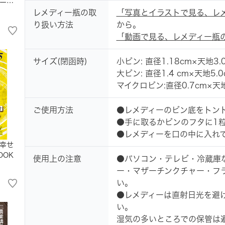
ーチ
レメディー瓶の取
「写真とイラストで見る、レ
践8
り扱い方法
から。
「動画で見る、レメディー瓶
サイズ(閉函時)
小ビン: 直径1.18cm×天地3.
大ビン: 直径1.4 cm×天地5.0
マイクロビン:直径0.7cm×天地
ご使用方法
●レメディーのビン底をトン
●手に取るかビンのフタに1
●レメディーを口の中に入れ
幸せ
OOK
使用上の注意
●パソコン・テレビ・冷蔵庫
ー・マザーチンクチャー・フ
い。
●レメディーは直射日光を避
い。
湿気の多いところでの保管は