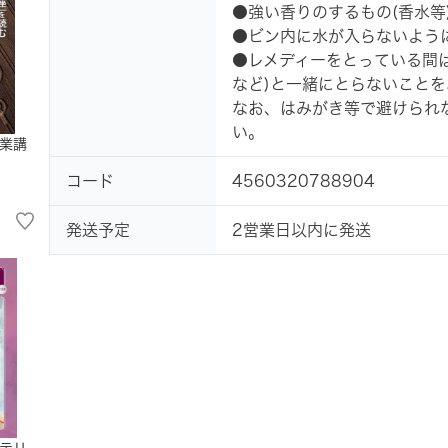
●強い香りのするもの(香水等
●ビン内に水が入らないよう
●レメディーをとっている間
など)と一緒にとらないことを
なお、はみがき等で避けられ
い。
業講
コード
4560320788904
発送予定
2営業日以内に発送
テリ