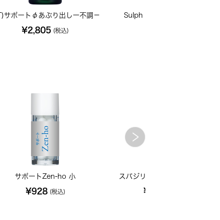
T)サポートφあぶり出しー不調－
Sulph ソーファー 200C 小
¥2,805
¥702
(税込)
(税込)
サポートZen-ho 小
スパジリックトゥースペイスト
¥928
¥1,650
(税込)
(税込)