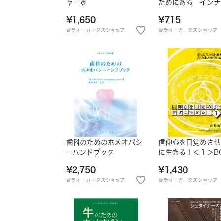
ャーφ
ためにある インナ
ャイルド癒しの実
¥1,650
¥715
講演録
豊受オーガニクスショップ
豊受オーガニクスショップ
歯科のためのホメオパシ
信仰心を目覚めさせ
ーハンドブック
に生きる！＜１＞B
¥2,750
¥1,430
豊受オーガニクスショップ
豊受オーガニクスショップ