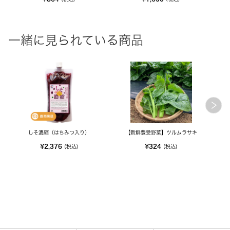
一緒に見られている商品
しそ濃縮（はちみつ入り）
【新鮮豊受野菜】ツルムラサキ
【
¥2,376
¥324
(税込)
(税込)