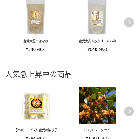
豊受大豆のきな粉
豊受大麦の炒りはったい粉
¥540
¥540
(税込)
(税込)
人気急上昇中の商品
【冷凍】エビ入り豊受特製餃子
FE2)キンモクセイ
M
¥864
¥1,650
(税込)
(税込)