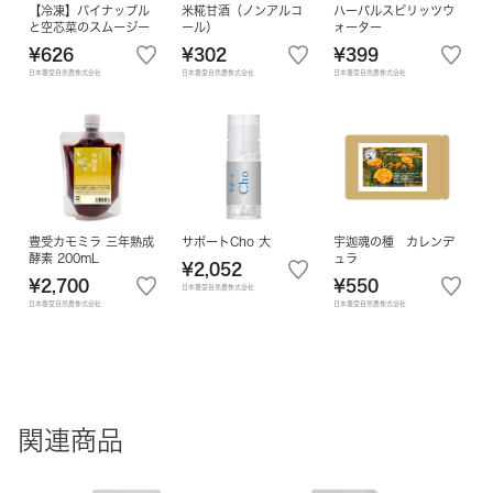
【冷凍】パイナップル
米糀甘酒（ノンアルコ
ハーバルスピリッツウ
と空芯菜のスムージー
ール）
ォーター
¥626
¥302
¥399
日本豊受自然農株式会社
日本豊受自然農株式会社
日本豊受自然農株式会社
豊受カモミラ 三年熟成
サポートCho 大
宇迦魂の種 カレンデ
酵素 200mL
ュラ
¥2,052
¥2,700
¥550
日本豊受自然農株式会社
日本豊受自然農株式会社
日本豊受自然農株式会社
関連商品