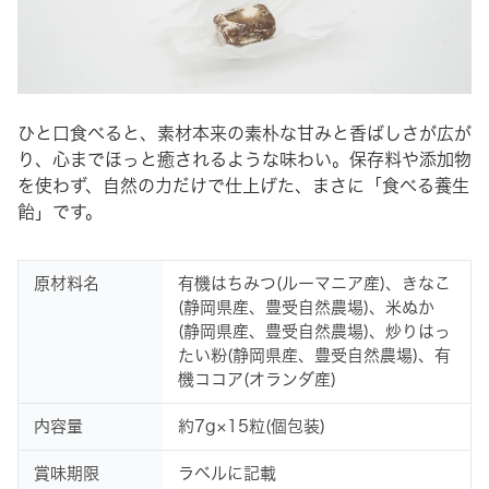
ひと口食べると、素材本来の素朴な甘みと香ばしさが広が
り、心までほっと癒されるような味わい。保存料や添加物
を使わず、自然の力だけで仕上げた、まさに「食べる養生
飴」です。
原材料名
有機はちみつ(ルーマニア産)、きなこ
(静岡県産、豊受自然農場)、米ぬか
(静岡県産、豊受自然農場)、炒りはっ
たい粉(静岡県産、豊受自然農場)、有
機ココア(オランダ産)
内容量
約7g×15粒(個包装)
賞味期限
ラベルに記載