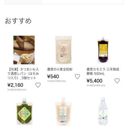
おすすめ
【冷凍】さつまいも入
豊受の小麦全粒粉
豊受カモミラ 三年熟成
り酒蒸しパン（はちみ
酵素 500mL
¥540
つ入り）_5個セット
¥5,400
日本豊受自然農株式会社
¥2,160
日本豊受自然農株式会社
日本豊受自然農株式会社