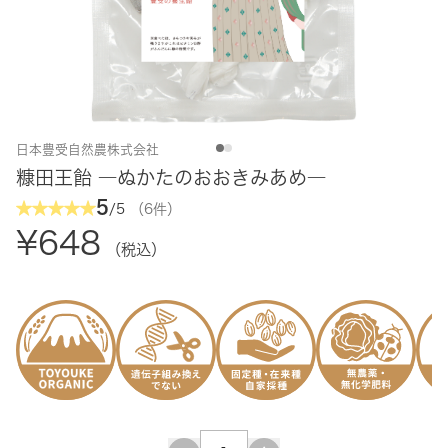
日本豊受自然農株式会社
糠田王飴 ―ぬかたのおおきみあめ―
5
/5
（6件）
¥648
（税込）