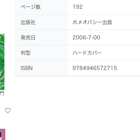
ページ数
192
出版社
ホメオパシー出版
発売日
2006-7-00
判型
ハードカバー
ISBN
9784946572715
門