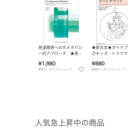
発達障害へのホメオパシ
★新古本★ガイドブ
ー的アプローチ ★英語
③キッズ・トラウマ
版★
¥1,980
¥880
豊受オーガニクスショップ
豊受オーガニクスショップ
人気急上昇中の商品