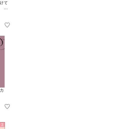
けて
 ★
カ