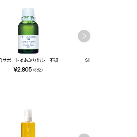
T)サポートφあぶり出しー不調－
Sil シリカ 200C 小
¥2,805
¥702
(税込)
(税込)