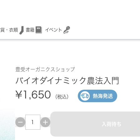
書籍
イベント
雑貨・衣類
豊受オーガニクスショップ
バイオダイナミック農法入門
¥1,650
熱海発送
（税込）
入荷待ち