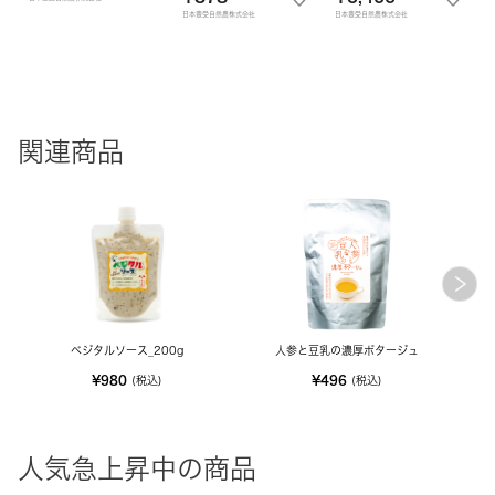
日本豊受自然農株式会社
日本豊受自然農株式会社
関連商品
ベジタルソース_200g
人参と豆乳の濃厚ポタージュ
人
¥980
¥496
(税込)
(税込)
人気急上昇中の商品