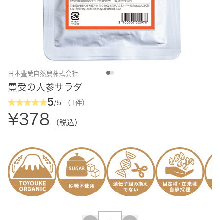
日本豊受自然農株式会社
豊受の人参サラダ
5
/5
（1件）
¥378
（税込）