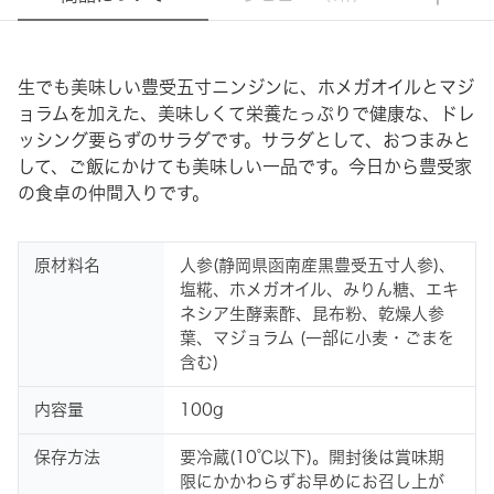
生でも美味しい豊受五寸ニンジンに、ホメガオイルとマジ
ョラムを加えた、美味しくて栄養たっぷりで健康な、ドレ
ッシング要らずのサラダです。サラダとして、おつまみと
して、ご飯にかけても美味しい一品です。今日から豊受家
の食卓の仲間入りです。
原材料名
人参(静岡県函南産黒豊受五寸人参)、
塩糀、ホメガオイル、みりん糖、エキ
ネシア生酵素酢、昆布粉、乾燥人参
葉、マジョラム (一部に小麦・ごまを
含む)
内容量
100g
保存方法
要冷蔵(10℃以下)。開封後は賞味期
限にかかわらずお早めにお召し上が