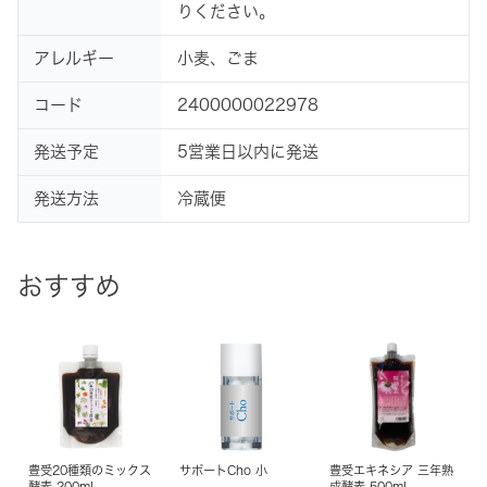
りください。
アレルギー
小麦、ごま
コード
2400000022978
発送予定
5営業日以内に発送
発送方法
冷蔵便
おすすめ
豊受20種類のミックス
サポートCho 小
豊受エキネシア 三年熟
酵素 200mL
成酵素 500mL