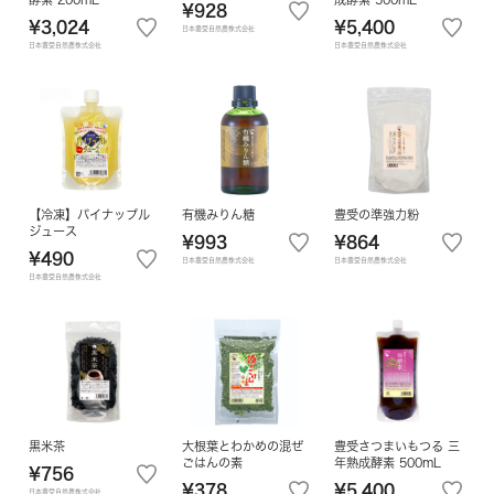
¥928
¥3,024
¥5,400
日本豊受自然農株式会社
日本豊受自然農株式会社
日本豊受自然農株式会社
【冷凍】パイナップル
有機みりん糖
豊受の準強力粉
ジュース
¥993
¥864
¥490
日本豊受自然農株式会社
日本豊受自然農株式会社
日本豊受自然農株式会社
黒米茶
大根葉とわかめの混ぜ
豊受さつまいもつる 三
ごはんの素
年熟成酵素 500mL
¥756
¥378
¥5,400
日本豊受自然農株式会社