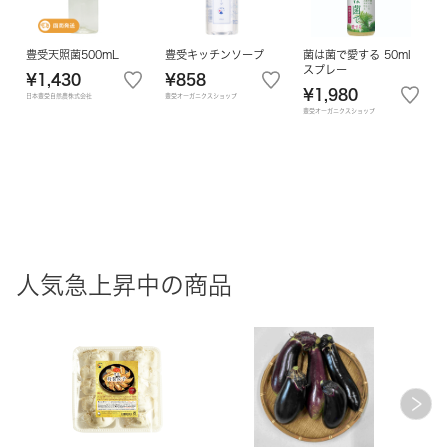
豊受天照菌500mL
豊受キッチンソープ
菌は菌で愛する 50ml
スプレー
¥1,430
¥858
¥1,980
日本豊受自然農株式会社
豊受オーガニクスショップ
豊受オーガニクスショップ
人気急上昇中の商品