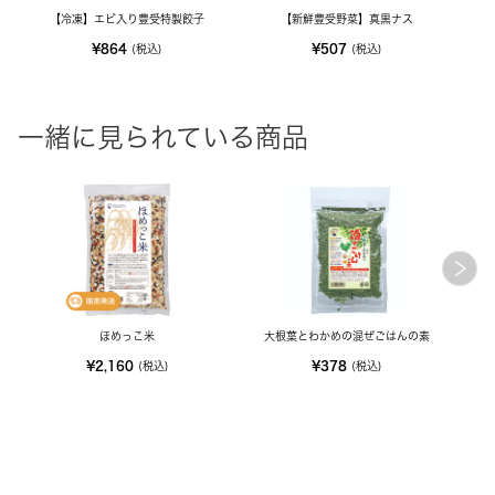
【冷凍】エビ入り豊受特製餃子
【新鮮豊受野菜】真黒ナス
【新
¥864
¥507
(税込)
(税込)
一緒に見られている商品
ほめっこ米
大根葉とわかめの混ぜごはんの素
¥2,160
¥378
(税込)
(税込)