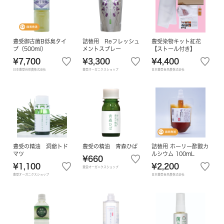
豊受御古菌B低臭タイ
詰替用 Reフレッシュ
豊受染物キット紅花
プ（500ml）
メントスプレー
【ストール付き】
¥7,700
¥3,300
¥4,400
日本豊受自然農株式会社
豊受オーガニクスショップ
日本豊受自然農株式会社
豊受の精油 洞爺トド
豊受の精油 青森ひば
詰替用 ホーリー酢酸カ
マツ
ルシウム 100mL
¥660
¥1,100
¥2,200
豊受オーガニクスショップ
豊受オーガニクスショップ
日本豊受自然農株式会社