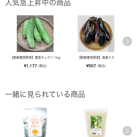
人気急上昇中の商品
【新鮮豊受野菜】豊受キュウリ 1kg
【新鮮豊受野菜】真黒ナス
¥1,177
¥507
(税込)
(税込)
一緒に見られている商品