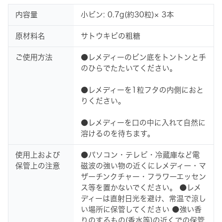
内容量
小ビン: 0.7g(約30粒)× 3本
原材料名
サトウキビの粗糖
ご使用方法
●レメディーのビン底をトントンと手
のひらでたたいてください。
●レメディーを1粒フタの内側におと
りください。
●レメディーを口の中に入れて自然に
溶けるのを待ちます。
使用上および
●パソコン・テレビ・冷蔵庫など電
保管上の注意
磁波の強い物の近くにレメディー・マ
ザーチンクチャー・フラワーエッセン
ス等を置かないでください。 ●レメ
ディーは直射日光を避け、常温で涼し
い場所に保管してください ●強い香
りのするもの(香水等)の近くでの保管