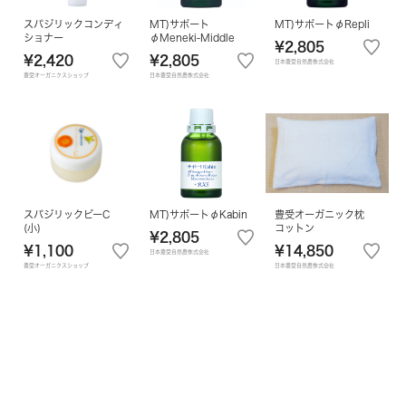
スパジリックコンディ
MT)サポート
MT)サポートφRepli
ショナー
φMeneki-Middle
¥2,805
¥2,420
¥2,805
日本豊受自然農株式会社
豊受オーガニクスショップ
日本豊受自然農株式会社
スパジリックビーC
MT)サポートφKabin
豊受オーガニック枕
(小)
コットン
¥2,805
¥1,100
¥14,850
日本豊受自然農株式会社
豊受オーガニクスショップ
日本豊受自然農株式会社