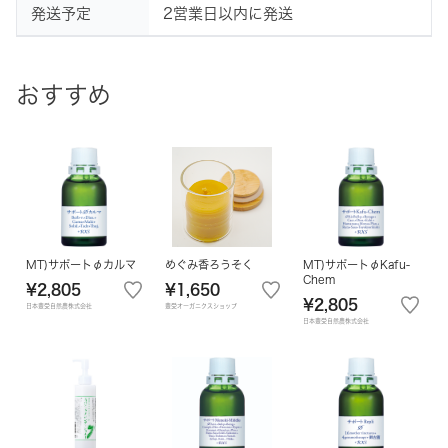
発送予定
2営業日以内に発送
おすすめ
MT)サポートφカルマ
めぐみ香ろうそく
MT)サポートφKafu-
Chem
¥2,805
¥1,650
¥2,805
日本豊受自然農株式会社
豊受オーガニクスショップ
日本豊受自然農株式会社