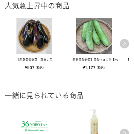
人気急上昇中の商品
【新鮮豊受野菜】真黒ナス
【新鮮豊受野菜】豊受キュウリ 1kg
FE
¥507
¥1,177
(税込)
(税込)
一緒に見られている商品